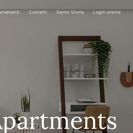
rtamenti
Contatti
Dante Storia
Login utente
Apartments