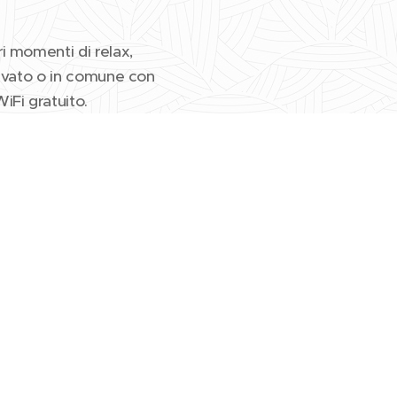
Accetta solo i necessari
Accetta tutti
i momenti di relax,
rivato o in comune con
iFi gratuito.