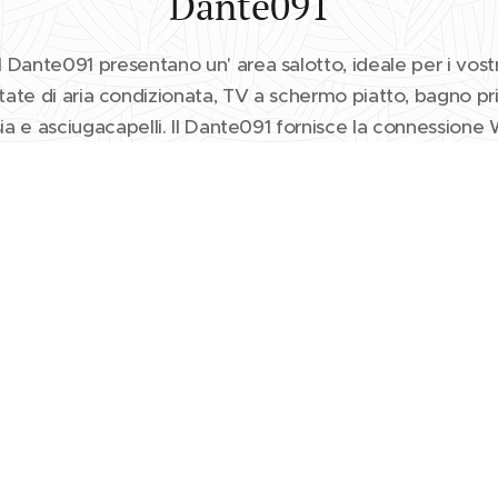
Dante091
curezza del nostro sito web e per
Dante091 presentano un' area salotto, ideale per i vostr
ate di aria condizionata, TV a schermo piatto, bagno p
sia e asciugacapelli. Il Dante091 fornisce la connessione W
La struttura dispone di una cucina in comune.